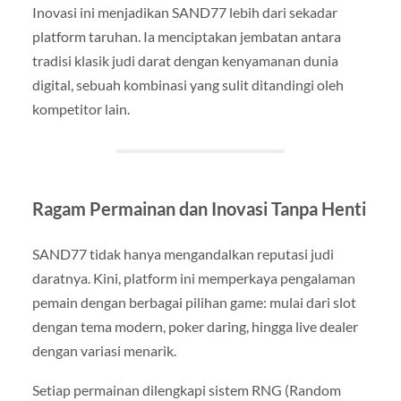
Inovasi ini menjadikan SAND77 lebih dari sekadar
platform taruhan. Ia menciptakan jembatan antara
tradisi klasik judi darat dengan kenyamanan dunia
digital, sebuah kombinasi yang sulit ditandingi oleh
kompetitor lain.
Ragam Permainan dan Inovasi Tanpa Henti
SAND77 tidak hanya mengandalkan reputasi judi
daratnya. Kini, platform ini memperkaya pengalaman
pemain dengan berbagai pilihan game: mulai dari slot
dengan tema modern, poker daring, hingga live dealer
dengan variasi menarik.
Setiap permainan dilengkapi sistem RNG (Random