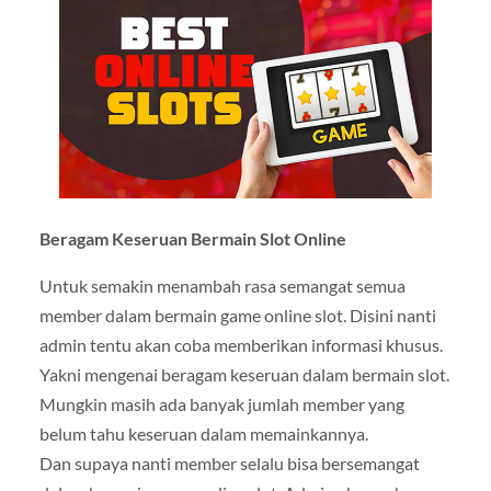
Beragam Keseruan Bermain Slot Online
Untuk semakin menambah rasa semangat semua
member dalam bermain game online slot. Disini nanti
admin tentu akan coba memberikan informasi khusus.
Yakni mengenai beragam keseruan dalam bermain slot.
Mungkin masih ada banyak jumlah member yang
belum tahu keseruan dalam memainkannya.
Dan supaya nanti member selalu bisa bersemangat