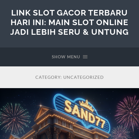
LINK SLOT GACOR TERBARU
HARI INI: MAIN SLOT ONLINE
JADI LEBIH SERU & UNTUNG
SHOW MENU
CATEGORY:
UNCATEGORIZED