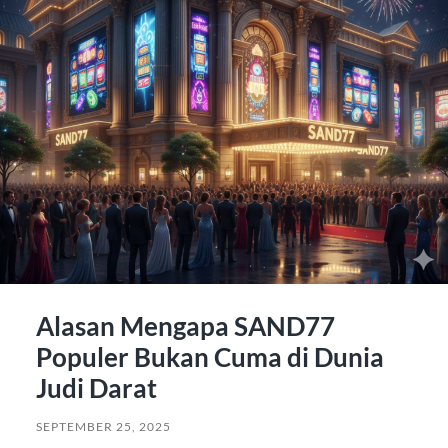
Alasan Mengapa SAND77
Populer Bukan Cuma di Dunia
Judi Darat
SEPTEMBER 25, 2025