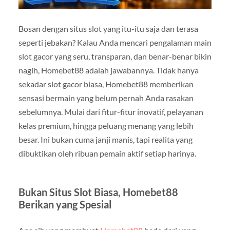
Bosan dengan situs slot yang itu-itu saja dan terasa
seperti jebakan? Kalau Anda mencari pengalaman main
slot gacor yang seru, transparan, dan benar-benar bikin
nagih, Homebet88 adalah jawabannya. Tidak hanya
sekadar slot gacor biasa, Homebet88 memberikan
sensasi bermain yang belum pernah Anda rasakan
sebelumnya. Mulai dari fitur-fitur inovatif, pelayanan
kelas premium, hingga peluang menang yang lebih
besar. Ini bukan cuma janji manis, tapi realita yang
dibuktikan oleh ribuan pemain aktif setiap harinya.
Bukan Situs Slot Biasa, Homebet88
Berikan yang Spesial