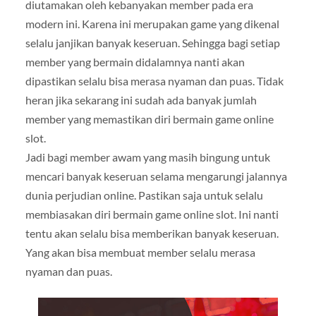
diutamakan oleh kebanyakan member pada era
modern ini. Karena ini merupakan game yang dikenal
selalu janjikan banyak keseruan. Sehingga bagi setiap
member yang bermain didalamnya nanti akan
dipastikan selalu bisa merasa nyaman dan puas. Tidak
heran jika sekarang ini sudah ada banyak jumlah
member yang memastikan diri bermain game online
slot.
Jadi bagi member awam yang masih bingung untuk
mencari banyak keseruan selama mengarungi jalannya
dunia perjudian online. Pastikan saja untuk selalu
membiasakan diri bermain game online slot. Ini nanti
tentu akan selalu bisa memberikan banyak keseruan.
Yang akan bisa membuat member selalu merasa
nyaman dan puas.