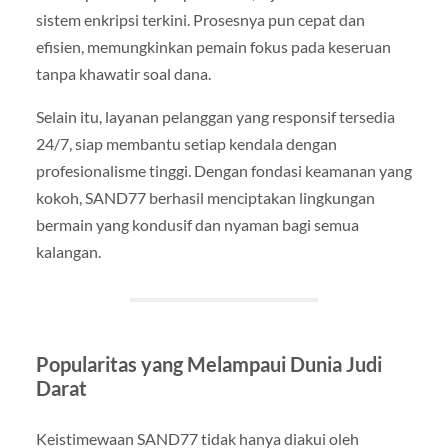
sistem enkripsi terkini. Prosesnya pun cepat dan
efisien, memungkinkan pemain fokus pada keseruan
tanpa khawatir soal dana.
Selain itu, layanan pelanggan yang responsif tersedia
24/7, siap membantu setiap kendala dengan
profesionalisme tinggi. Dengan fondasi keamanan yang
kokoh, SAND77 berhasil menciptakan lingkungan
bermain yang kondusif dan nyaman bagi semua
kalangan.
Popularitas yang Melampaui Dunia Judi
Darat
Keistimewaan SAND77 tidak hanya diakui oleh