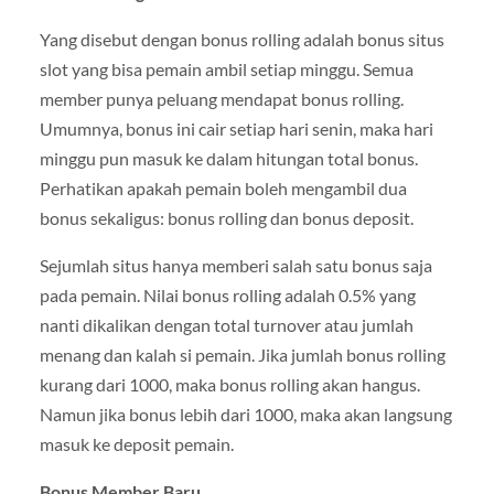
Yang disebut dengan bonus rolling adalah bonus situs
slot yang bisa pemain ambil setiap minggu. Semua
member punya peluang mendapat bonus rolling.
Umumnya, bonus ini cair setiap hari senin, maka hari
minggu pun masuk ke dalam hitungan total bonus.
Perhatikan apakah pemain boleh mengambil dua
bonus sekaligus: bonus rolling dan bonus deposit.
Sejumlah situs hanya memberi salah satu bonus saja
pada pemain. Nilai bonus rolling adalah 0.5% yang
nanti dikalikan dengan total turnover atau jumlah
menang dan kalah si pemain. Jika jumlah bonus rolling
kurang dari 1000, maka bonus rolling akan hangus.
Namun jika bonus lebih dari 1000, maka akan langsung
masuk ke deposit pemain.
Bonus Member Baru