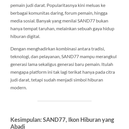
pemain judi darat. Popularitasnya kini meluas ke
berbagai komunitas daring, forum pemain, hingga
media sosial. Banyak yang menilai SAND77 bukan
hanya tempat taruhan, melainkan sebuah gaya hidup
hiburan digital.
Dengan menghadirkan kombinasi antara tradisi,
teknologi, dan pelayanan, SAND77 mampu merangkul
generasi lama sekaligus generasi baru pemain. Itulah
mengapa platform ini tak lagi terikat hanya pada citra
judi darat, tetapi sudah menjadi simbol hiburan
modern.
Kesimpulan: SAND77, Ikon Hiburan yang
Abadi