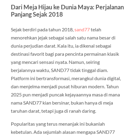
Dari Meja Hijau ke Dunia Maya: Perjalanan
Panjang Sejak 2018
Sejak berdiri pada tahun 2018,
sand77
telah
menorehkan jejak sebagai salah satu nama besar di
dunia perjudian darat. Kala itu, ia dikenal sebagai
destinasi favorit bagi para pencinta permainan klasik
yang mencari sensasi nyata. Namun, seiring
berjalannya waktu, SAND77 tidak tinggal diam.
Platform ini bertransformasi, merangkul dunia digital,
dan menjelma menjadi pusat hiburan modern. Tahun
2025 pun menjadi puncak kejayaannya masa di mana
nama SAND77 kian bersinar, bukan hanya di meja
taruhan darat, tetapi juga di ranah daring.
Popularitas yang terus menanjak ini bukanlah
kebetulan. Ada sejumlah alasan mengapa SAND77