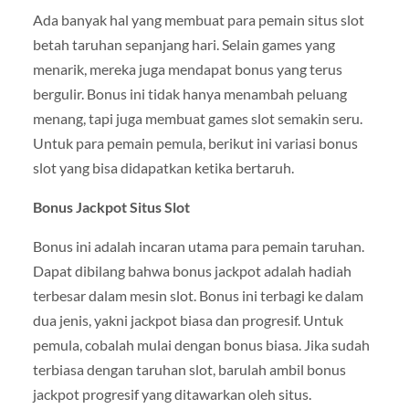
Ada banyak hal yang membuat para pemain situs slot
betah taruhan sepanjang hari. Selain games yang
menarik, mereka juga mendapat bonus yang terus
bergulir. Bonus ini tidak hanya menambah peluang
menang, tapi juga membuat games slot semakin seru.
Untuk para pemain pemula, berikut ini variasi bonus
slot yang bisa didapatkan ketika bertaruh.
Bonus Jackpot Situs Slot
Bonus ini adalah incaran utama para pemain taruhan.
Dapat dibilang bahwa bonus jackpot adalah hadiah
terbesar dalam mesin slot. Bonus ini terbagi ke dalam
dua jenis, yakni jackpot biasa dan progresif. Untuk
pemula, cobalah mulai dengan bonus biasa. Jika sudah
terbiasa dengan taruhan slot, barulah ambil bonus
jackpot progresif yang ditawarkan oleh situs.