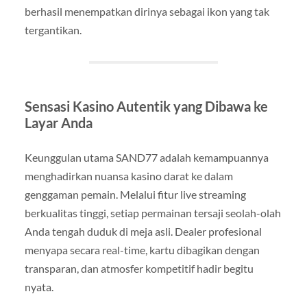
berhasil menempatkan dirinya sebagai ikon yang tak
tergantikan.
Sensasi Kasino Autentik yang Dibawa ke
Layar Anda
Keunggulan utama SAND77 adalah kemampuannya
menghadirkan nuansa kasino darat ke dalam
genggaman pemain. Melalui fitur live streaming
berkualitas tinggi, setiap permainan tersaji seolah-olah
Anda tengah duduk di meja asli. Dealer profesional
menyapa secara real-time, kartu dibagikan dengan
transparan, dan atmosfer kompetitif hadir begitu
nyata.