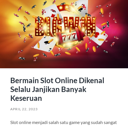
Bermain Slot Online Dikenal
Selalu Janjikan Banyak
Keseruan
APRIL 22, 2023
Slot online menjadi salah satu game yang sudah sangat