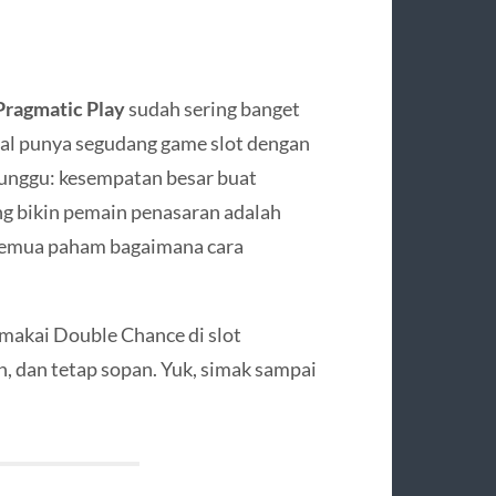
Pragmatic Play
sudah sering banget
enal punya segudang game slot dengan
itunggu: kesempatan besar buat
ring bikin pemain penasaran adalah
 semua paham bagaimana cara
memakai Double Chance di slot
an, dan tetap sopan. Yuk, simak sampai