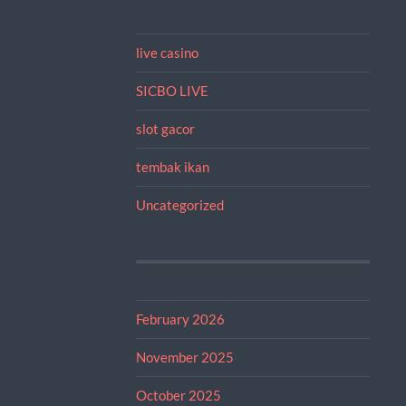
live casino
SICBO LIVE
slot gacor
tembak ikan
Uncategorized
February 2026
November 2025
October 2025