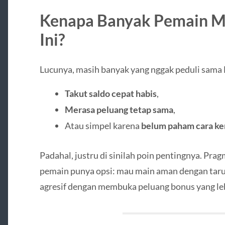
Kenapa Banyak Pemain M
Ini?
Lucunya, masih banyak yang nggak peduli sama 
Takut saldo cepat habis
,
Merasa peluang tetap sama
,
Atau simpel karena
belum paham cara ke
Padahal, justru di sinilah poin pentingnya. Prag
pemain punya opsi: mau main aman dengan taru
agresif dengan membuka peluang bonus yang leb