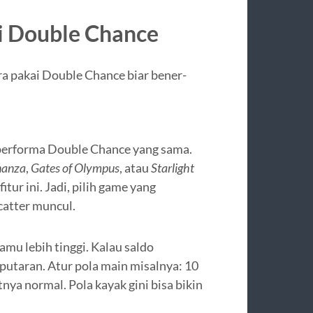
i Double Chance
ra pakai Double Chance biar bener-
performa Double Chance yang sama.
nanza
,
Gates of Olympus
, atau
Starlight
tur ini. Jadi, pilih game yang
atter muncul.
amu lebih tinggi. Kalau saldo
 putaran. Atur pola main misalnya: 10
nya normal. Pola kayak gini bisa bikin