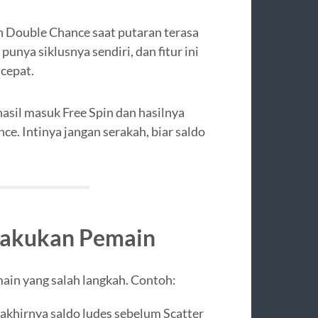
n Double Chance saat putaran terasa
punya siklusnya sendiri, dan fitur ini
 cepat.
hasil masuk Free Spin dan hasilnya
e. Intinya jangan serakah, biar saldo
ilakukan Pemain
ain yang salah langkah. Contoh:
, akhirnya saldo ludes sebelum Scatter