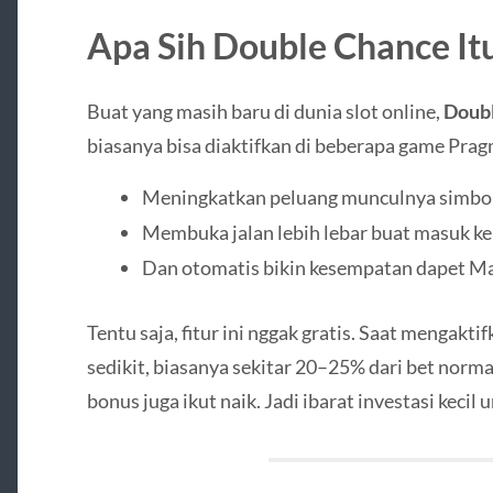
Apa Sih Double Chance It
Buat yang masih baru di dunia slot online,
Doub
biasanya bisa diaktifkan di beberapa game Prag
Meningkatkan peluang munculnya simbo
Membuka jalan lebih lebar buat masuk k
Dan otomatis bikin kesempatan dapet Max
Tentu saja, fitur ini nggak gratis. Saat mengakt
sedikit, biasanya sekitar 20–25% dari bet norma
bonus juga ikut naik. Jadi ibarat investasi kecil 