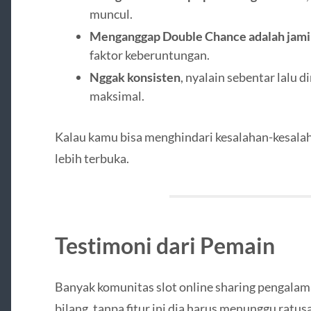
muncul.
Menganggap Double Chance adalah jami
faktor keberuntungan.
Nggak konsisten
, nyalain sebentar lalu d
maksimal.
Kalau kamu bisa menghindari kesalahan-kesalah
lebih terbuka.
Testimoni dari Pemain
Banyak komunitas slot online sharing pengalam
bilang, tanpa fitur ini dia harus menunggu ratus