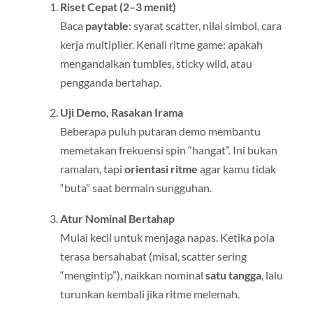
Riset Cepat (2–3 menit)
Baca
paytable
: syarat scatter, nilai simbol, cara
kerja multiplier. Kenali ritme game: apakah
mengandalkan tumbles, sticky wild, atau
pengganda bertahap.
Uji Demo, Rasakan Irama
Beberapa puluh putaran demo membantu
memetakan frekuensi spin “hangat”. Ini bukan
ramalan, tapi
orientasi ritme
agar kamu tidak
“buta” saat bermain sungguhan.
Atur Nominal Bertahap
Mulai kecil untuk menjaga napas. Ketika pola
terasa bersahabat (misal, scatter sering
“mengintip”), naikkan nominal
satu tangga
, lalu
turunkan kembali jika ritme melemah.