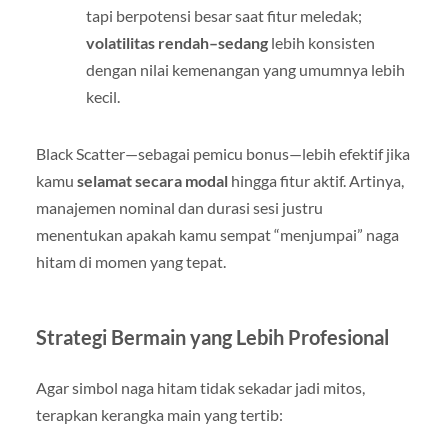
tapi berpotensi besar saat fitur meledak;
volatilitas rendah–sedang
lebih konsisten
dengan nilai kemenangan yang umumnya lebih
kecil.
Black Scatter—sebagai pemicu bonus—lebih efektif jika
kamu
selamat secara modal
hingga fitur aktif. Artinya,
manajemen nominal dan durasi sesi justru
menentukan apakah kamu sempat “menjumpai” naga
hitam di momen yang tepat.
Strategi Bermain yang Lebih Profesional
Agar simbol naga hitam tidak sekadar jadi mitos,
terapkan kerangka main yang tertib: