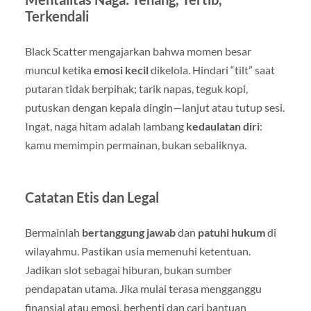
Terkendali
Black Scatter mengajarkan bahwa momen besar
muncul ketika
emosi kecil
dikelola. Hindari “tilt” saat
putaran tidak berpihak; tarik napas, teguk kopi,
putuskan dengan kepala dingin—lanjut atau tutup sesi.
Ingat, naga hitam adalah lambang
kedaulatan diri
:
kamu memimpin permainan, bukan sebaliknya.
Catatan Etis dan Legal
Bermainlah
bertanggung jawab
dan
patuhi hukum
di
wilayahmu. Pastikan usia memenuhi ketentuan.
Jadikan slot sebagai hiburan, bukan sumber
pendapatan utama. Jika mulai terasa mengganggu
finansial atau emosi, berhenti dan cari bantuan