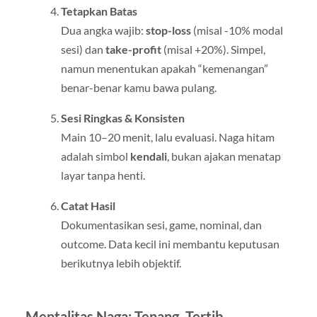
Tetapkan Batas
Dua angka wajib:
stop-loss
(misal -10% modal
sesi) dan
take-profit
(misal +20%). Simpel,
namun menentukan apakah “kemenangan”
benar-benar kamu bawa pulang.
Sesi Ringkas & Konsisten
Main 10–20 menit, lalu evaluasi. Naga hitam
adalah simbol
kendali
, bukan ajakan menatap
layar tanpa henti.
Catat Hasil
Dokumentasikan sesi, game, nominal, dan
outcome. Data kecil ini membantu keputusan
berikutnya lebih objektif.
Mentalitas Naga: Tenang, Tertib,